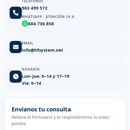
TELÉFONOS
963 499 572

WHATSAPP · ATENCIÓN 24 H
684 736 858
EMAIL

info@hfsystem.net
HORARIO
Lun–Jue: 9–14 y 17–19

Vie: 9–14
Envíanos tu consulta
Rellena el formulario y te responderemos lo antes
posible.