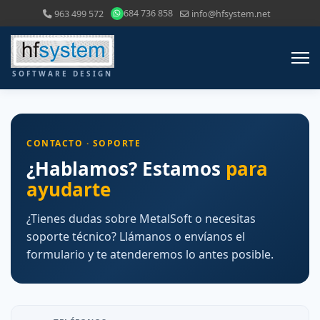
684 736 858
963 499 572
info@hfsystem.net
CONTACTO · SOPORTE
¿Hablamos? Estamos
para
ayudarte
¿Tienes dudas sobre MetalSoft o necesitas
soporte técnico? Llámanos o envíanos el
formulario y te atenderemos lo antes posible.