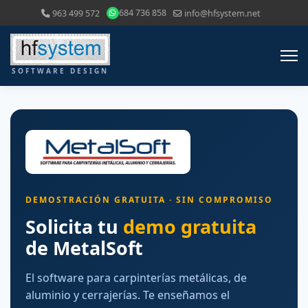
684 736 858
963 499 572
info@hfsystem.net
DEMOSTRACIÓN GRATUITA · SIN COMPROMISO
Solicita tu
demo gratuita
de MetalSoft
El software para carpinterías metálicas, de
aluminio y cerrajerías. Te enseñamos el